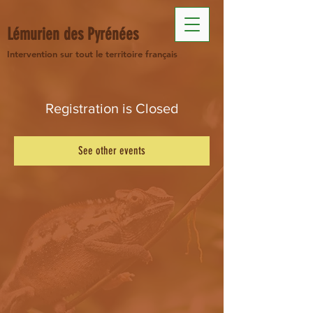
Lémurien des Pyrénées
Intervention sur tout le territoire français
Registration is Closed
See other events